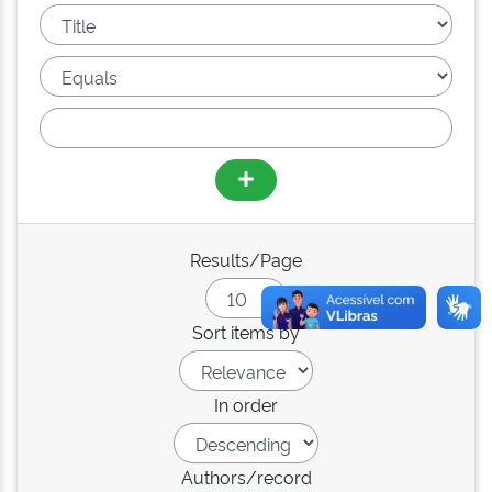
Results/Page
Sort items by
In order
Authors/record