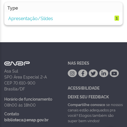
Type
Apresentação/Slides
1
NAS REDES
Asa Sul
SPO Área Especial 2-A
CEP 70.610-900
ACESSIBILIDADE
Brasília/DF
DEIXE SEU FEEDBACK
Horário de funcionamento
Compartilhe conosco
se nossos
08h00 às 18h00
canais estão adequados pra
Contato
você? Elogios também são
biblioteca@enap.gov.br
super bem vindos!