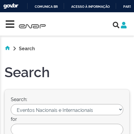
COMUNICA BR
ACESSO À INFORMAÇÃO
PARTI
Skip navigation
IR
PARA
O
CONTEÚDO
Search
Search
Search:
for