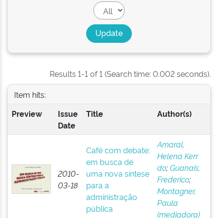
Results 1-1 of 1 (Search time: 0.002 seconds).
Item hits:
Preview
Issue
Title
Author(s)
Date
Amaral,
Café com debate:
Helena Kerr
em busca de
do
;
Guanais,
2010-
uma nova síntese
Frederico
;
03-18
para a
Montagner,
administração
Paula
pública
(mediadora)