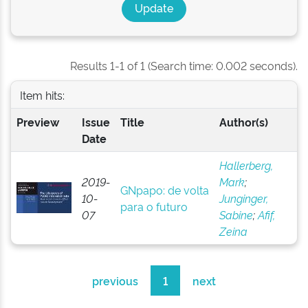
Results 1-1 of 1 (Search time: 0.002 seconds).
Item hits:
Preview
Issue
Title
Author(s)
Date
Hallerberg,
2019-
Mark
;
GNpapo: de volta
10-
Junginger,
para o futuro
07
Sabine
;
Afif,
Zeina
previous
1
next