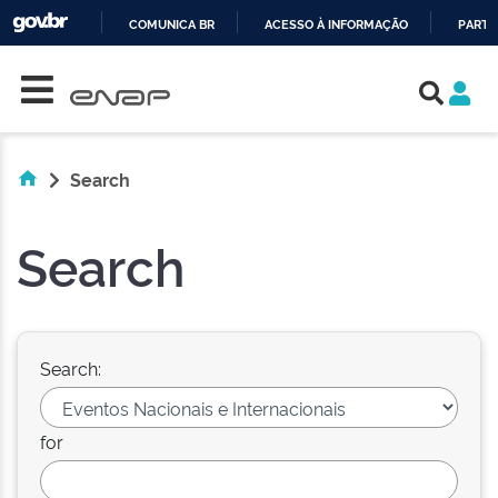
COMUNICA BR
ACESSO À INFORMAÇÃO
PARTI
Skip navigation
IR
PARA
O
CONTEÚDO
Search
Search
Search:
for