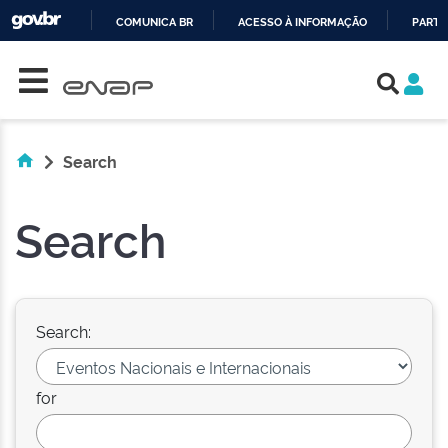
COMUNICA BR
ACESSO À INFORMAÇÃO
PARTI
Skip navigation
IR
PARA
O
CONTEÚDO
Search
Search
Search:
for