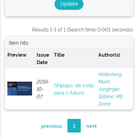
Results 1-1 of 1 (Search time: 0.001 seconds).
Item hits:
Preview
Issue
Title
Author(s)
Date
Hallerberg,
2019-
Mark
;
GNpapo: de volta
10-
Junginger,
para o futuro
07
Sabine
;
Afif,
Zeina
previous
1
next