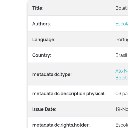
Title:
Boleti
Authors:
Escol
Language:
Portu
Country:
Brasil
Ato N
metadata.dc.type:
Bolet
metadata.dc.description.physical:
03 pá
Issue Date:
19-N
metadata.dc.rights.holder:
Escol