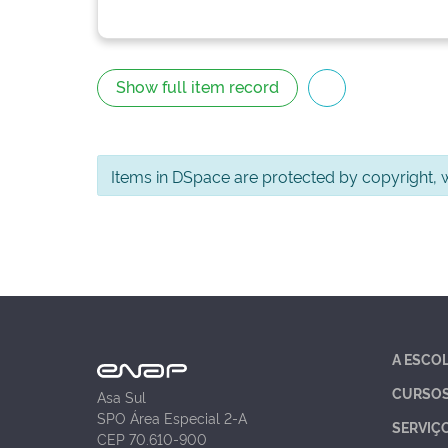
Show full item record
Items in DSpace are protected by copyright, wi
A ESCO
CURSO
Asa Sul
SPO Área Especial 2-A
SERVIÇ
CEP 70.610-900