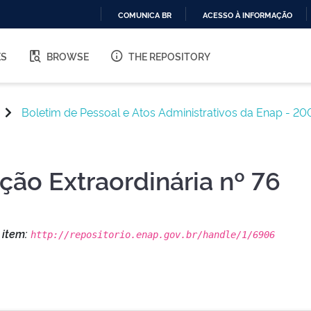
COMUNICA BR
ACESSO À INFORMAÇÃO
IR
PARA
ES
BROWSE
THE REPOSITORY
O
CONTEÚDO
Boletim de Pessoal e Atos Administrativos da Enap - 20
ição Extraordinária nº 76
s item:
http://repositorio.enap.gov.br/handle/1/6906