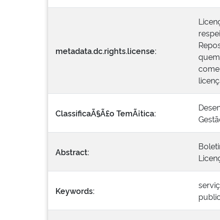
Licen
respei
Repos
metadata.dc.rights.license:
quem 
comer
licen
Desen
ClassificaÃ§Ã£o TemÃ¡tica:
Gestã
Bolet
Abstract:
Licen
servi
Keywords:
publi