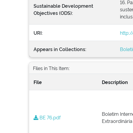
16. Pa
Sustainable Development
susten
Objectives (ODS):
inclus
URI:
http:
Appears in Collections:
Bolet
Files in This Item:
File
Description
Boletim Intern
BE 76.pdf
Extraordinária