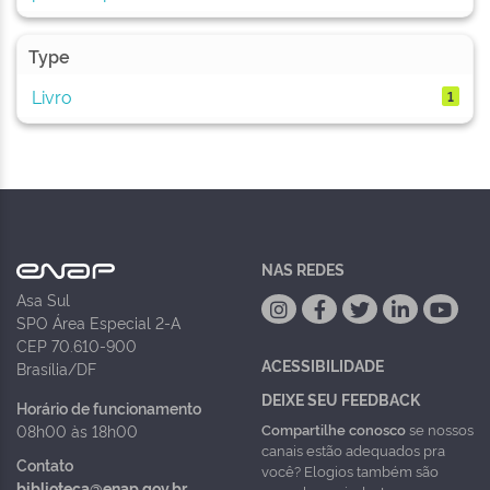
Type
Livro
1
NAS REDES
Asa Sul
SPO Área Especial 2-A
CEP 70.610-900
ACESSIBILIDADE
Brasília/DF
DEIXE SEU FEEDBACK
Horário de funcionamento
Compartilhe conosco
se nossos
08h00 às 18h00
canais estão adequados pra
Contato
você? Elogios também são
biblioteca@enap.gov.br