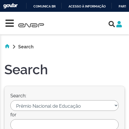
COMUNICA BR
ACESSO À INFORMAÇÃO
PARTI
Skip navigation
IR
PARA
O
CONTEÚDO
Search
Search
Search:
for