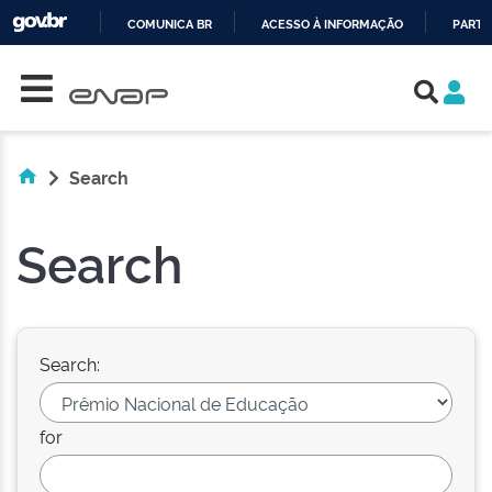
COMUNICA BR
ACESSO À INFORMAÇÃO
PARTI
Skip navigation
IR
PARA
O
CONTEÚDO
Search
Search
Search:
for