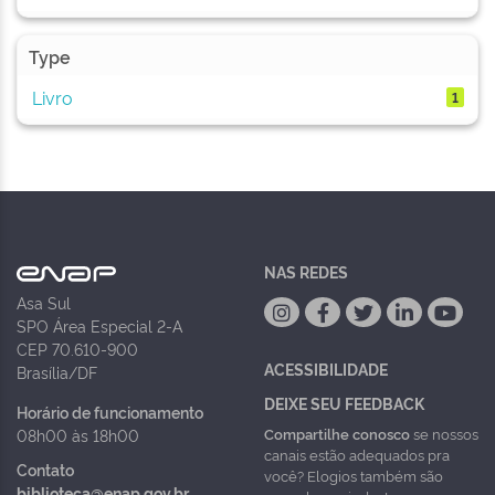
Type
Livro
1
NAS REDES
Asa Sul
SPO Área Especial 2-A
CEP 70.610-900
ACESSIBILIDADE
Brasília/DF
DEIXE SEU FEEDBACK
Horário de funcionamento
Compartilhe conosco
se nossos
08h00 às 18h00
canais estão adequados pra
Contato
você? Elogios também são
biblioteca@enap.gov.br