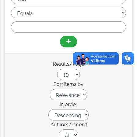
Results/Page
Sort items by
In order
Authors/record