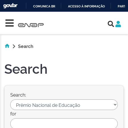
COMUNICA BR
ACESSO À INFORMAÇÃO
PARTI
Skip navigation
IR
PARA
O
CONTEÚDO
Search
Search
Search:
for