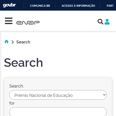
COMUNICA BR
ACESSO À INFORMAÇÃO
PARTI
Skip navigation
IR
PARA
O
CONTEÚDO
Search
Search
Search:
for