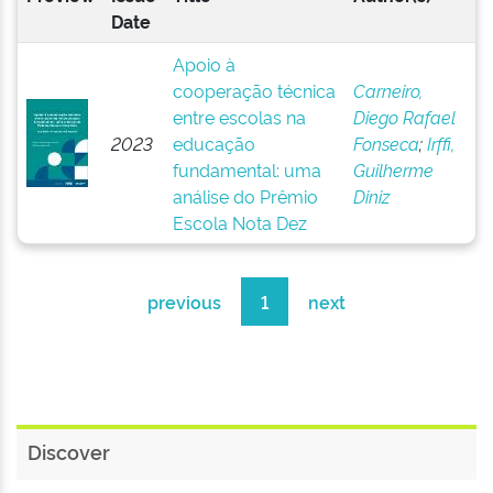
Date
Apoio à
cooperação técnica
Carneiro,
entre escolas na
Diego Rafael
2023
educação
Fonseca
;
Irffi,
fundamental: uma
Guilherme
análise do Prêmio
Diniz
Escola Nota Dez
previous
1
next
Discover