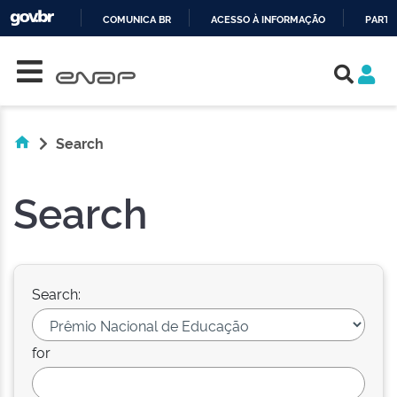
COMUNICA BR
ACESSO À INFORMAÇÃO
PARTI
Skip navigation
IR
PARA
O
CONTEÚDO
Search
Search
Search:
for