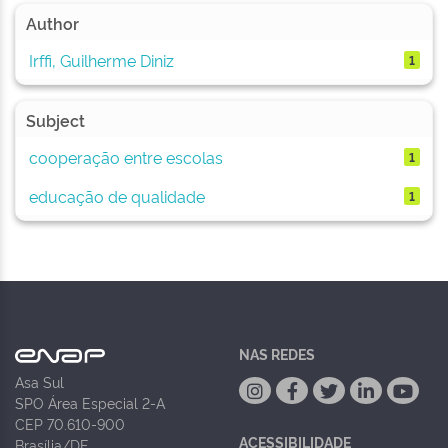
Author
Irffi, Guilherme Diniz
1
Subject
cooperação entre escolas
1
educação de qualidade
1
NAS REDES
Asa Sul
SPO Área Especial 2-A
CEP 70.610-900
ACESSIBILIDADE
Brasília/DF