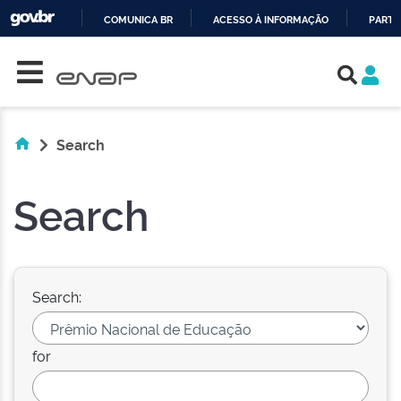
COMUNICA BR
ACESSO À INFORMAÇÃO
PARTI
Skip navigation
IR
PARA
O
CONTEÚDO
Search
Search
Search:
for