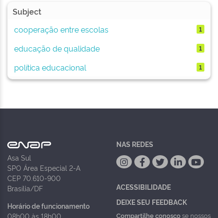
Subject
cooperação entre escolas
1
educação de qualidade
1
política educacional
1
NAS REDES
Asa Sul
SPO Área Especial 2-A
CEP 70.610-900
ACESSIBILIDADE
Brasília/DF
DEIXE SEU FEEDBACK
Horário de funcionamento
Compartilhe conosco
se nossos
08h00 às 18h00