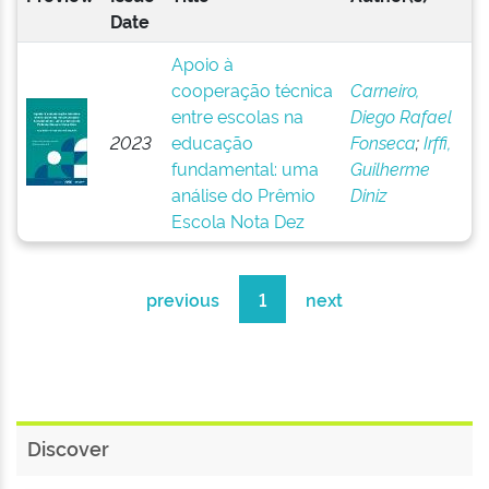
Date
Apoio à
cooperação técnica
Carneiro,
entre escolas na
Diego Rafael
2023
educação
Fonseca
;
Irffi,
fundamental: uma
Guilherme
análise do Prêmio
Diniz
Escola Nota Dez
previous
1
next
Discover