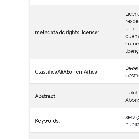
Licen
respei
Repos
metadata.dc.rights.license:
quem 
comer
licen
Desen
ClassificaÃ§Ã£o TemÃ¡tica:
Gestã
Bolet
Abstract:
Abono
servi
Keywords:
publi