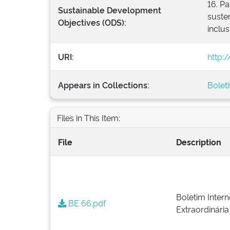
16. Pa
Sustainable Development
susten
Objectives (ODS):
inclus
URI:
http:
Appears in Collections:
Bolet
Files in This Item:
File
Description
Boletim Intern
BE 66.pdf
Extraordinária