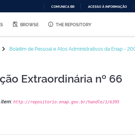
COMUNICA BR
ACESSO À INFORMAÇÃO
IR
PARA
ES
BROWSE
THE REPOSITORY
O
CONTEÚDO
Boletim de Pessoal e Atos Administrativos da Enap - 20
ição Extraordinária nº 66
s item:
http://repositorio.enap.gov.br/handle/1/6395