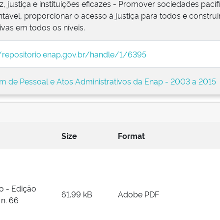
z, justiça e instituições eficazes - Promover sociedades pací
tável, proporcionar o acesso à justiça para todos e construir
ivas em todos os níveis.
//repositorio.enap.gov.br/handle/1/6395
im de Pessoal e Atos Administrativos da Enap - 2003 a 2015
Size
Format
o - Edição
61.99 kB
Adobe PDF
 n. 66