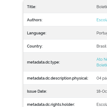
Title:
Boleti
Authors:
Escol
Language:
Portu
Country:
Brasil
Ato N
metadata.dc.type:
Bolet
metadata.dc.description.physical:
04 pá
Issue Date:
18-Oc
metadata.dc.rights.holder:
Escol