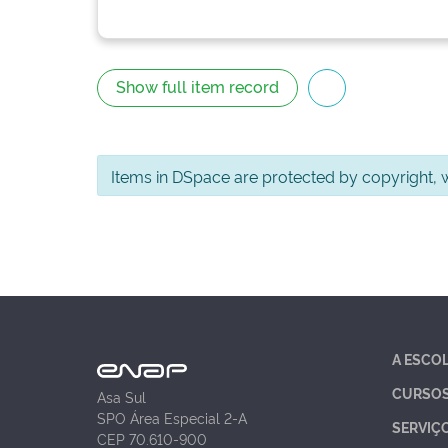
Show full item record
Items in DSpace are protected by copyright, wi
A ESCO
CURSO
Asa Sul
SPO Área Especial 2-A
SERVIÇ
CEP 70.610-900