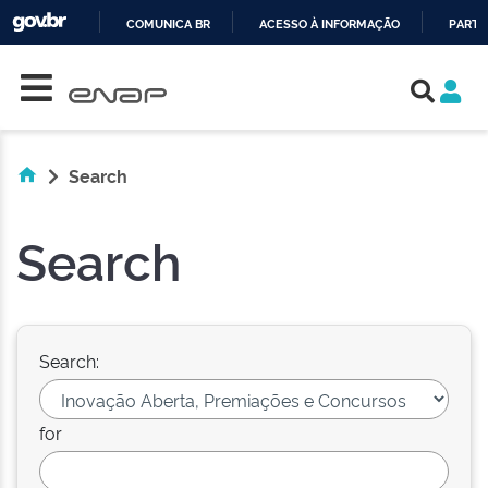
COMUNICA BR
ACESSO À INFORMAÇÃO
PARTI
Skip navigation
IR
PARA
O
CONTEÚDO
Search
Search
Search:
for