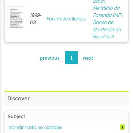
Brasil.
Ministério da
1999-
Fazenda (MF).
Fórum de clientes
03
Banco do
Nordesde do
Brasil S/A
previous
1
next
Discover
Subject
atendimento ao cidadão
1