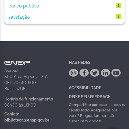
banco público
1
satisfação
1
NAS REDES
Asa Sul
SPO Área Especial 2-A
CEP 70.610-900
ACESSIBILIDADE
Brasília/DF
DEIXE SEU FEEDBACK
Horário de funcionamento
Compartilhe conosco
se nossos
08h00 às 18h00
canais estão adequados pra
Contato
você? Elogios também são
biblioteca@enap.gov.br
super bem vindos!