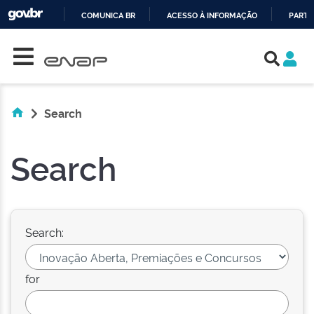
COMUNICA BR
ACESSO À INFORMAÇÃO
PARTI
Skip navigation
IR
PARA
O
CONTEÚDO
Search
Search
Search:
for