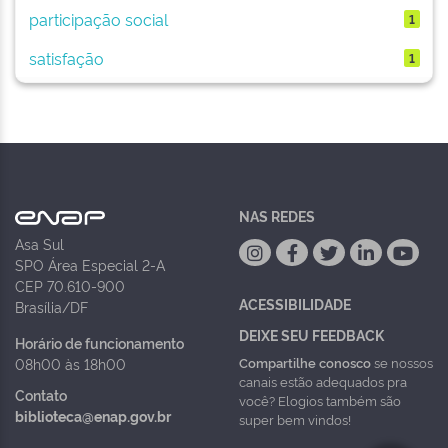
participação social
1
satisfação
1
NAS REDES
Asa Sul
SPO Área Especial 2-A
CEP 70.610-900
ACESSIBILIDADE
Brasília/DF
DEIXE SEU FEEDBACK
Horário de funcionamento
Compartilhe conosco
se nossos
08h00 às 18h00
canais estão adequados pra
Contato
você? Elogios também são
biblioteca@enap.gov.br
super bem vindos!