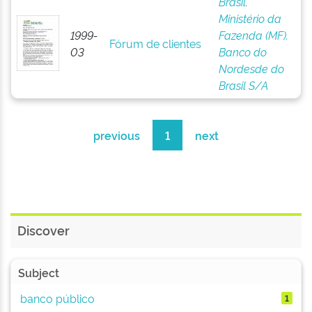
Brasil.
Ministério da
1999-
Fazenda (MF).
Fórum de clientes
03
Banco do
Nordesde do
Brasil S/A
previous
1
next
Discover
Subject
banco público
1