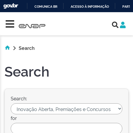
COMUNICA BR
ACESSO À INFORMAÇÃO
PARTI
Skip navigation
IR
PARA
O
CONTEÚDO
Search
Search
Search:
for