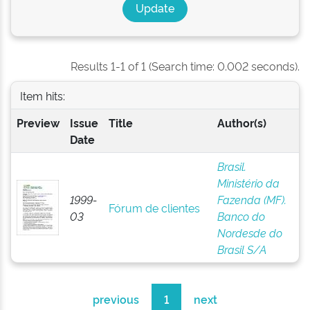
Results 1-1 of 1 (Search time: 0.002 seconds).
Item hits:
Preview
Issue
Title
Author(s)
Date
Brasil.
Ministério da
1999-
Fazenda (MF).
Fórum de clientes
03
Banco do
Nordesde do
Brasil S/A
previous
1
next