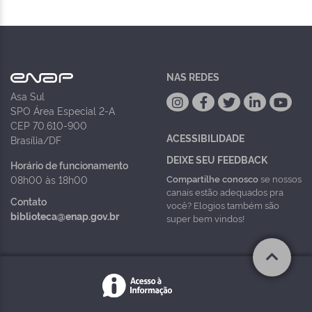
NAS REDES
Asa Sul
SPO Área Especial 2-A
CEP 70.610-900
ACESSIBILIDADE
Brasília/DF
DEIXE SEU FEEDBACK
Horário de funcionamento
Compartilhe conosco
se nossos
08h00 às 18h00
canais estão adequados pra
Contato
você? Elogios também são
biblioteca@enap.gov.br
super bem vindos!