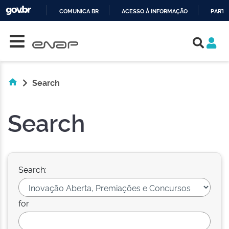
COMUNICA BR
ACESSO À INFORMAÇÃO
PARTI
Skip navigation
IR
PARA
O
CONTEÚDO
Search
Search
Search:
for