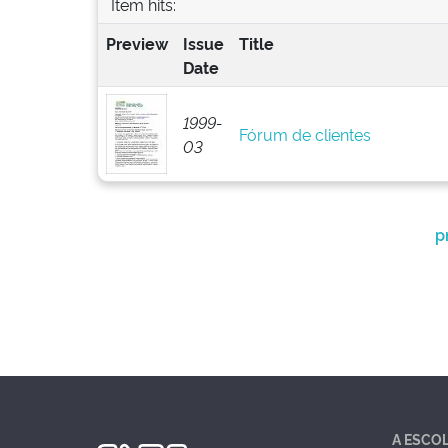
Item hits:
Preview
Issue
Title
Date
1999-
Fórum de clientes
03
p
A ESCO