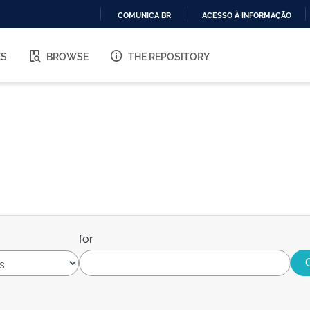
COMUNICA BR
ACESSO À INFORMAÇÃO
IR
PARA
ES
BROWSE
THE REPOSITORY
O
CONTEÚDO
for