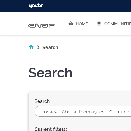
Skip navigation
HOME
COMMUNITI
Search
Search
Search:
Current filters: