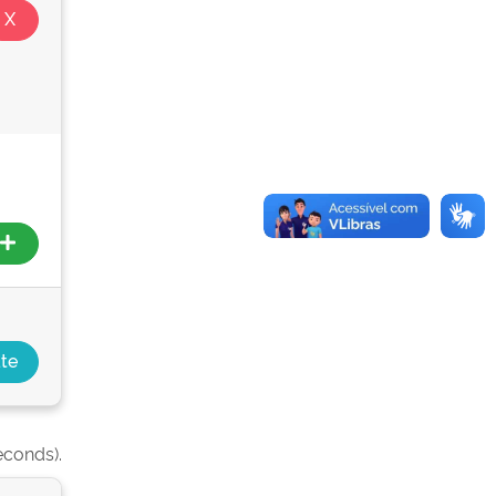
econds).