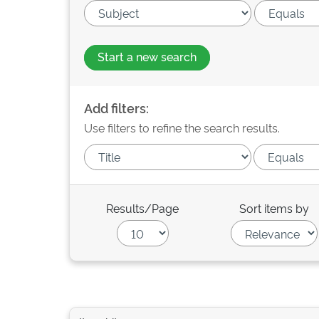
Start a new search
Add filters:
Use filters to refine the search results.
Results/Page
Sort items by