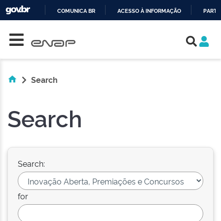
COMUNICA BR
ACESSO À INFORMAÇÃO
PARTI
Skip navigation
IR
PARA
O
CONTEÚDO
Search
Search
Search:
for