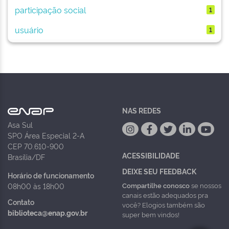
participação social
1
usuário
1
NAS REDES
Asa Sul
SPO Área Especial 2-A
CEP 70.610-900
ACESSIBILIDADE
Brasília/DF
DEIXE SEU FEEDBACK
Horário de funcionamento
Compartilhe conosco
se nossos
08h00 às 18h00
canais estão adequados pra
Contato
você? Elogios também são
biblioteca@enap.gov.br
super bem vindos!