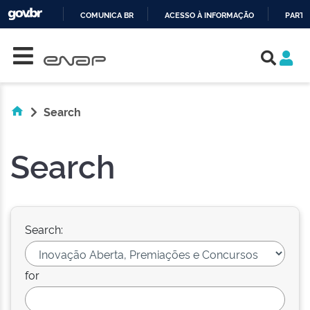
COMUNICA BR
ACESSO À INFORMAÇÃO
PARTI
Skip navigation
IR
PARA
O
CONTEÚDO
Search
Search
Search:
for