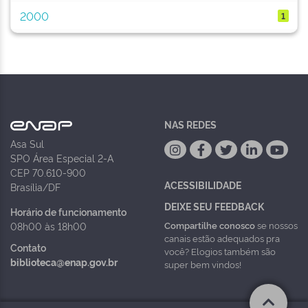
2000
1
NAS REDES
Asa Sul
SPO Área Especial 2-A
CEP 70.610-900
ACESSIBILIDADE
Brasília/DF
DEIXE SEU FEEDBACK
Horário de funcionamento
Compartilhe conosco
se nossos
08h00 às 18h00
canais estão adequados pra
Contato
você? Elogios também são
biblioteca@enap.gov.br
super bem vindos!