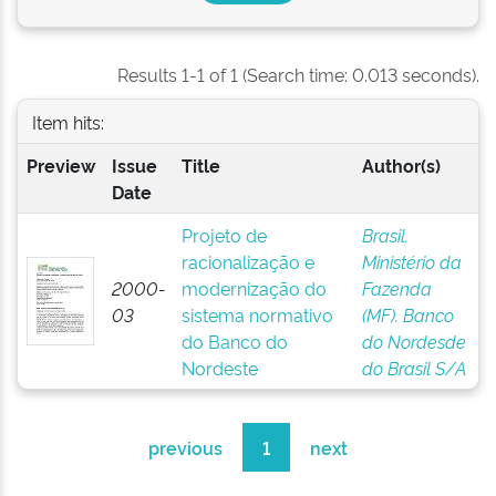
Results 1-1 of 1 (Search time: 0.013 seconds).
Item hits:
Preview
Issue
Title
Author(s)
Date
Projeto de
Brasil.
racionalização e
Ministério da
2000-
modernização do
Fazenda
03
sistema normativo
(MF). Banco
do Banco do
do Nordesde
Nordeste
do Brasil S/A
previous
1
next