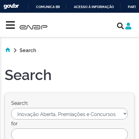
COMUNICA BR
ACESSO À INFORMAÇÃO
PARTI
Skip navigation
IR
PARA
O
CONTEÚDO
Search
Search
Search:
for