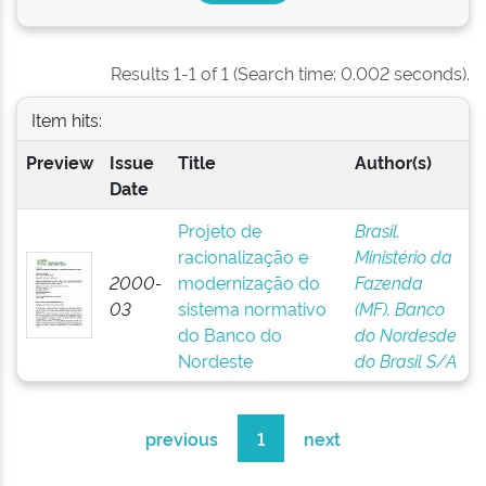
Results 1-1 of 1 (Search time: 0.002 seconds).
Item hits:
Preview
Issue
Title
Author(s)
Date
Projeto de
Brasil.
racionalização e
Ministério da
2000-
modernização do
Fazenda
03
sistema normativo
(MF). Banco
do Banco do
do Nordesde
Nordeste
do Brasil S/A
previous
1
next