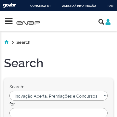
COMUNICA BR
ACESSO À INFORMAÇÃO
PARTI
Skip navigation
IR
PARA
O
CONTEÚDO
Search
Search
Search:
for