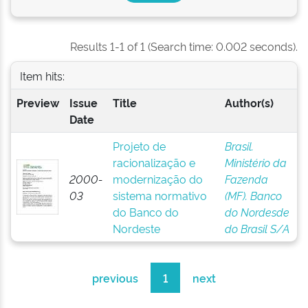
Results 1-1 of 1 (Search time: 0.002 seconds).
Item hits:
Preview
Issue
Title
Author(s)
Date
Projeto de
Brasil.
racionalização e
Ministério da
2000-
modernização do
Fazenda
03
sistema normativo
(MF). Banco
do Banco do
do Nordesde
Nordeste
do Brasil S/A
previous
1
next