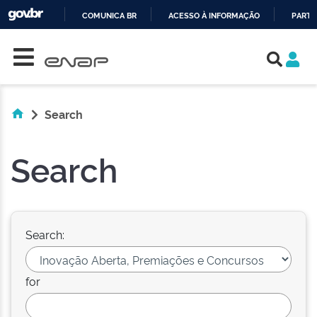
COMUNICA BR
ACESSO À INFORMAÇÃO
PARTI
Skip navigation
IR
PARA
O
CONTEÚDO
Search
Search
Search:
for