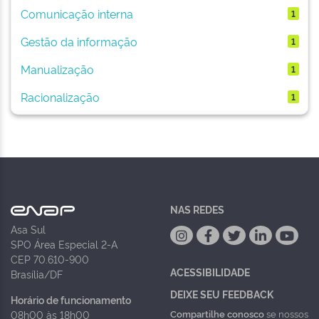
Comunicação interna
1
Gestão da informação
1
Manualização
1
Racionalização
1
NAS REDES
Asa Sul
SPO Área Especial 2-A
CEP 70.610-900
ACESSIBILIDADE
Brasília/DF
DEIXE SEU FEEDBACK
Horário de funcionamento
Compartilhe conosco
se nossos
08h00 às 18h00