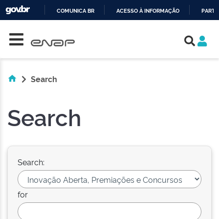
COMUNICA BR
ACESSO À INFORMAÇÃO
PARTI
Skip navigation
IR
PARA
O
CONTEÚDO
Search
Search
Search:
for