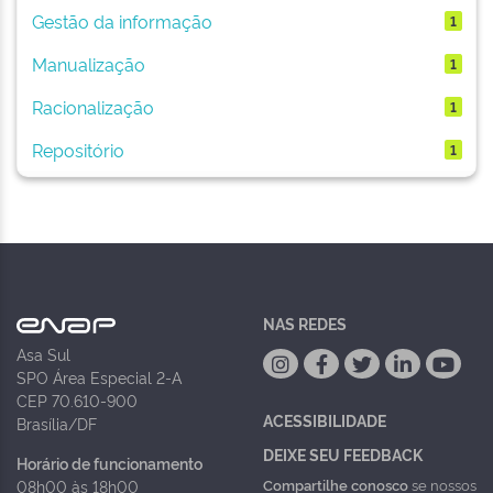
Gestão da informação
1
Manualização
1
Racionalização
1
Repositório
1
NAS REDES
Asa Sul
SPO Área Especial 2-A
CEP 70.610-900
ACESSIBILIDADE
Brasília/DF
DEIXE SEU FEEDBACK
Horário de funcionamento
Compartilhe conosco
se nossos
08h00 às 18h00