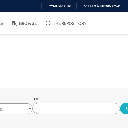
COMUNICA BR
ACESSO À INFORMAÇÃO
IR
PARA
ES
BROWSE
THE REPOSITORY
O
CONTEÚDO
for