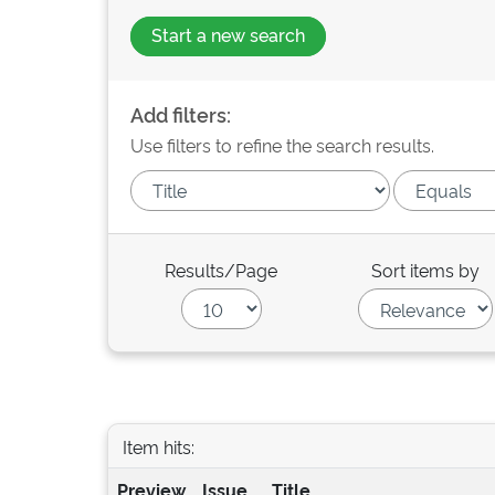
Start a new search
Add filters:
Use filters to refine the search results.
Results/Page
Sort items by
Item hits:
Preview
Issue
Title