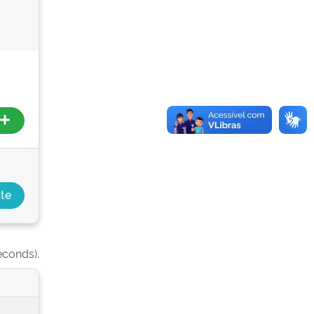
econds).