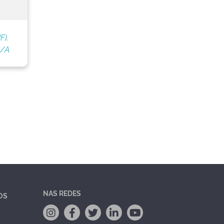
F).
S/A
NAS REDES
OS