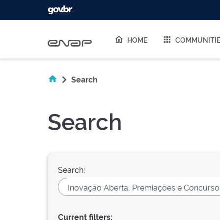
Skip navigation
HOME
COMMUNITI
Search
Search
Search:
Current filters: