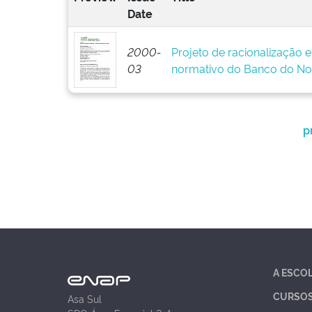
Date
2000-
Projeto de racionalização 
03
normativo do Banco do No
p
A ESCO
CURSO
Asa Sul