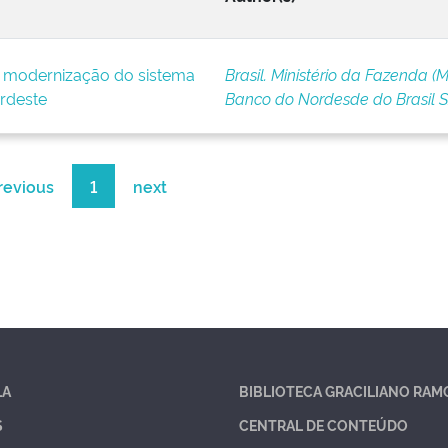
e modernização do sistema
Brasil. Ministério da Fazenda (M
rdeste
Banco do Nordesde do Brasil 
revious
1
next
LA
BIBLIOTECA GRACILIANO RAM
S
CENTRAL DE CONTEÚDO