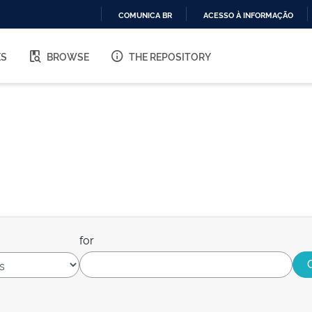
COMUNICA BR
ACESSO À INFORMAÇÃO
IR
PARA
ES
BROWSE
THE REPOSITORY
O
CONTEÚDO
for