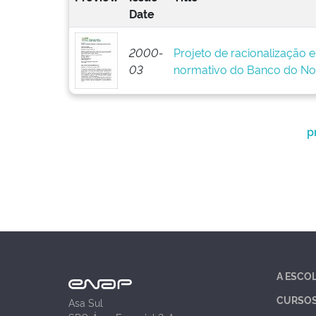
Date
2000-
Projeto de racionalização 
03
normativo do Banco do No
p
A ESCO
CURSO
Asa Sul