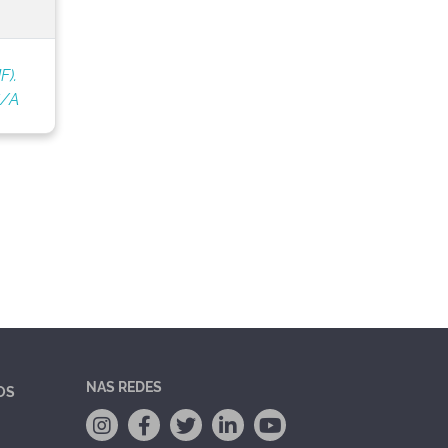
F).
S/A
NAS REDES
OS