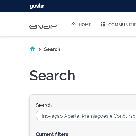
Skip navigation
HOME
COMMUNITI
Search
Search
Search:
Current filters: