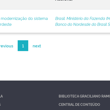
e modernização do sistema
Brasil. Ministério da Fazenda (M
rdeste
Banco do Nordesde do Brasil 
revious
1
next
LA
BIBLIOTECA GRACILIANO RAM
S
CENTRAL DE CONTEÚDO