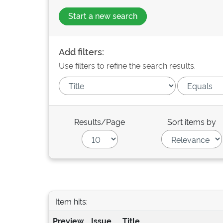
Start a new search
Add filters:
Use filters to refine the search results.
Results/Page
Sort items by
Item hits:
Preview
Issue
Title