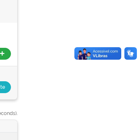
econds).