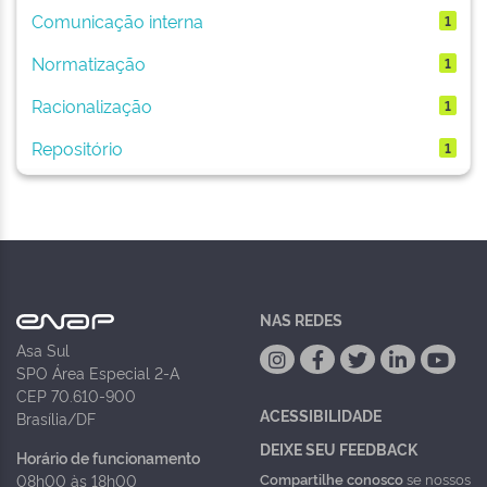
Comunicação interna
1
Normatização
1
Racionalização
1
Repositório
1
NAS REDES
Asa Sul
SPO Área Especial 2-A
CEP 70.610-900
ACESSIBILIDADE
Brasília/DF
DEIXE SEU FEEDBACK
Horário de funcionamento
Compartilhe conosco
se nossos
08h00 às 18h00