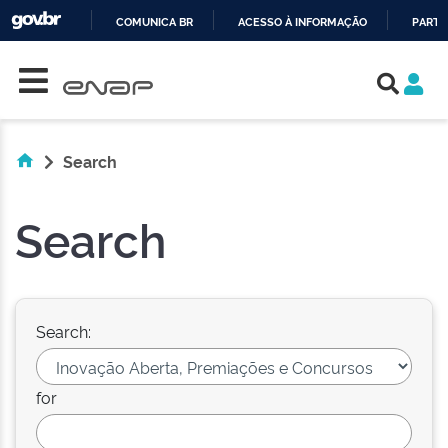
COMUNICA BR
ACESSO À INFORMAÇÃO
PARTI
Skip navigation
IR
PARA
O
CONTEÚDO
Search
Search
Search:
for