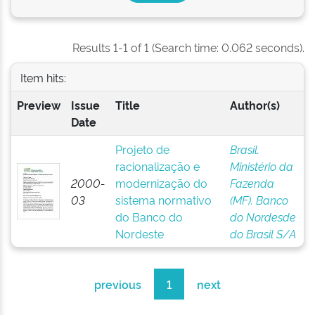
Results 1-1 of 1 (Search time: 0.062 seconds).
Item hits:
Preview
Issue
Title
Author(s)
Date
Projeto de
Brasil.
racionalização e
Ministério da
2000-
modernização do
Fazenda
03
sistema normativo
(MF). Banco
do Banco do
do Nordesde
Nordeste
do Brasil S/A
previous
1
next