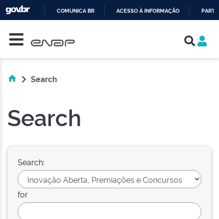
COMUNICA BR
ACESSO À INFORMAÇÃO
PARTI
Skip navigation
IR
PARA
O
CONTEÚDO
Search
Search
Search:
for