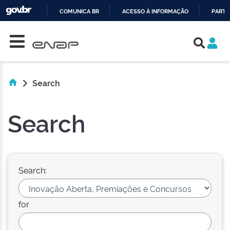
COMUNICA BR
ACESSO À INFORMAÇÃO
PARTI
Skip navigation
IR
PARA
O
CONTEÚDO
Search
Search
Search:
for