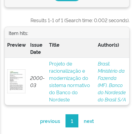
Results 1-1 of 1 (Search time: 0.002 seconds).
Item hits:
Preview
Issue
Title
Author(s)
Date
Projeto de
Brasil.
racionalização e
Ministério da
2000-
modernização do
Fazenda
03
sistema normativo
(MF). Banco
do Banco do
do Nordesde
Nordeste
do Brasil S/A
previous
1
next