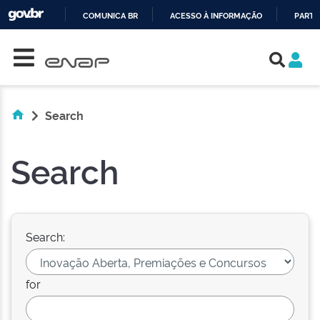
COMUNICA BR
ACESSO À INFORMAÇÃO
PARTI
Skip navigation
IR
PARA
O
CONTEÚDO
Search
Search
Search:
for