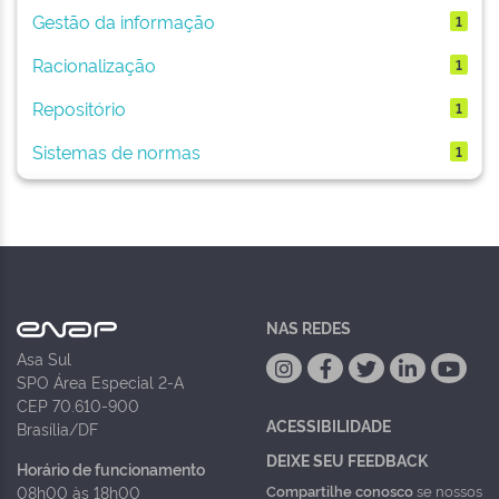
Gestão da informação
1
Racionalização
1
Repositório
1
Sistemas de normas
1
NAS REDES
Asa Sul
SPO Área Especial 2-A
CEP 70.610-900
ACESSIBILIDADE
Brasília/DF
DEIXE SEU FEEDBACK
Horário de funcionamento
Compartilhe conosco
se nossos
08h00 às 18h00