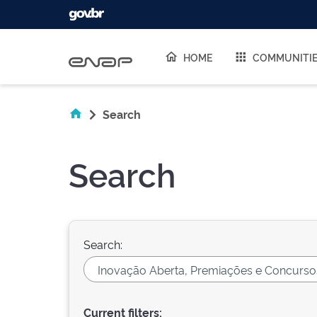
Skip navigation
HOME
COMMUNITI
Search
Search
Search:
Current filters: