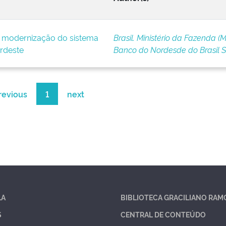
e modernização do sistema
Brasil. Ministério da Fazenda (M
rdeste
Banco do Nordesde do Brasil 
revious
1
next
LA
BIBLIOTECA GRACILIANO RAM
S
CENTRAL DE CONTEÚDO