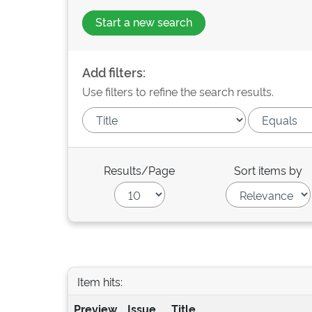
Start a new search
Add filters:
Use filters to refine the search results.
Results/Page
Sort items by
Item hits:
Preview
Issue
Title