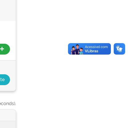
econds).