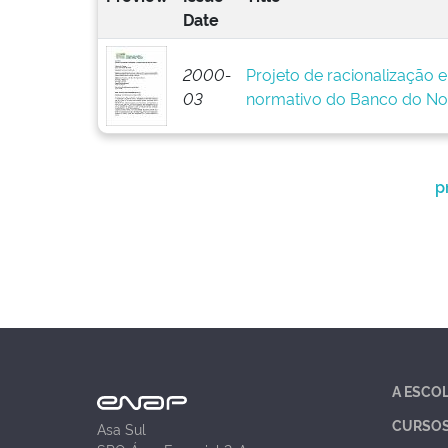
Date
2000-
Projeto de racionalização 
03
normativo do Banco do No
p
A ESCO
CURSO
Asa Sul