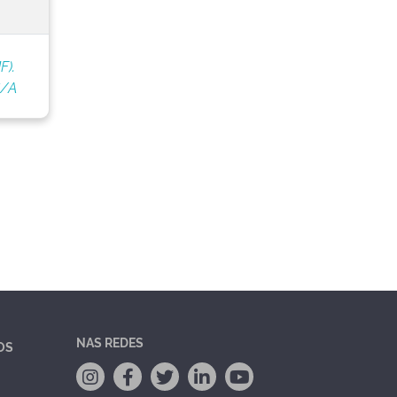
F).
S/A
NAS REDES
OS