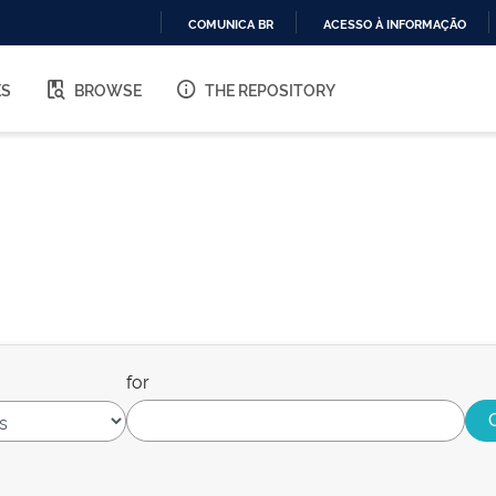
COMUNICA BR
ACESSO À INFORMAÇÃO
IR
PARA
ES
BROWSE
THE REPOSITORY
O
CONTEÚDO
for