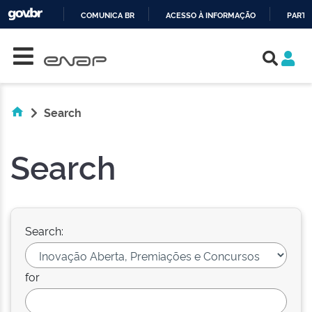
COMUNICA BR
ACESSO À INFORMAÇÃO
PARTI
Skip navigation
IR
PARA
O
CONTEÚDO
Search
Search
Search:
for