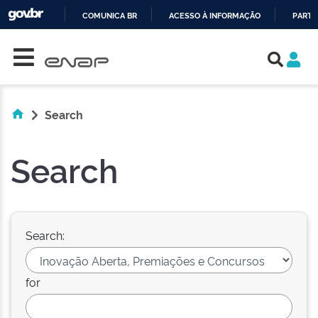
COMUNICA BR
ACESSO À INFORMAÇÃO
PARTI
Skip navigation
IR
PARA
O
CONTEÚDO
Search
Search
Search:
for