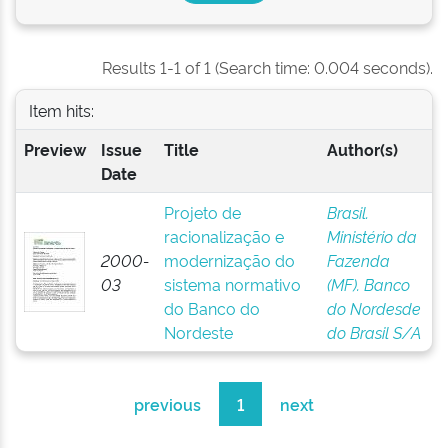
Results 1-1 of 1 (Search time: 0.004 seconds).
Item hits:
Preview
Issue
Title
Author(s)
Date
Projeto de
Brasil.
racionalização e
Ministério da
2000-
modernização do
Fazenda
03
sistema normativo
(MF). Banco
do Banco do
do Nordesde
Nordeste
do Brasil S/A
previous
1
next