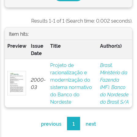
Results 1-1 of 1 (Search time: 0.002 seconds).
Item hits:
Preview
Issue
Title
Author(s)
Date
Projeto de
Brasil.
racionalização e
Ministério da
2000-
modernização do
Fazenda
03
sistema normativo
(MF). Banco
do Banco do
do Nordesde
Nordeste
do Brasil S/A
previous
1
next