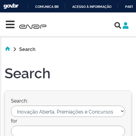
COMUNICA BR
ACESSO À INFORMAÇÃO
PARTI
Skip navigation
IR
PARA
O
CONTEÚDO
Search
Search
Search:
for