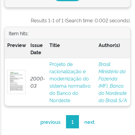
Results 1-1 of 1 (Search time: 0.002 seconds).
Item hits:
Preview
Issue
Title
Author(s)
Date
Projeto de
Brasil.
racionalização e
Ministério da
2000-
modernização do
Fazenda
03
sistema normativo
(MF). Banco
do Banco do
do Nordesde
Nordeste
do Brasil S/A
previous
1
next