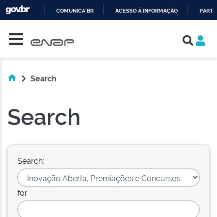
COMUNICA BR
ACESSO À INFORMAÇÃO
PARTI
Skip navigation
IR
PARA
O
CONTEÚDO
Search
Search
Search:
for