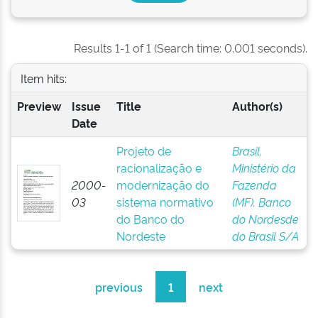
Results 1-1 of 1 (Search time: 0.001 seconds).
Item hits:
Preview
Issue
Title
Author(s)
Date
Projeto de
Brasil.
racionalização e
Ministério da
2000-
modernização do
Fazenda
03
sistema normativo
(MF). Banco
do Banco do
do Nordesde
Nordeste
do Brasil S/A
previous
1
next