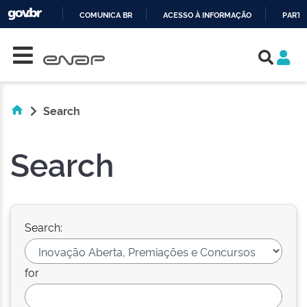
COMUNICA BR
ACESSO À INFORMAÇÃO
PARTI
Skip navigation
IR
PARA
O
CONTEÚDO
Search
Search
Search:
for