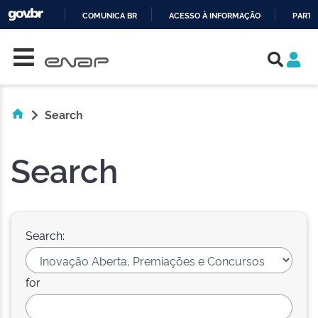
COMUNICA BR
ACESSO À INFORMAÇÃO
PARTI
Skip navigation
IR
PARA
O
CONTEÚDO
Search
Search
Search:
for