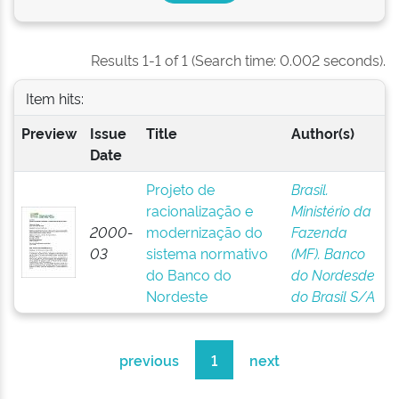
Results 1-1 of 1 (Search time: 0.002 seconds).
Item hits:
Preview
Issue
Title
Author(s)
Date
Projeto de
Brasil.
racionalização e
Ministério da
2000-
modernização do
Fazenda
03
sistema normativo
(MF). Banco
do Banco do
do Nordesde
Nordeste
do Brasil S/A
previous
1
next