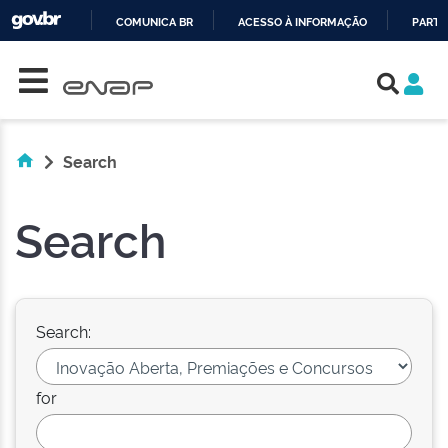
COMUNICA BR
ACESSO À INFORMAÇÃO
PARTI
Skip navigation
IR
PARA
O
CONTEÚDO
Search
Search
Search:
for