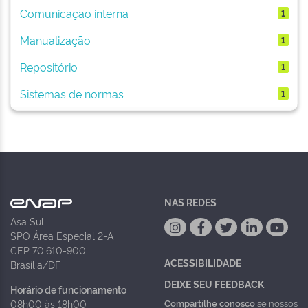
Comunicação interna
1
Manualização
1
Repositório
1
Sistemas de normas
1
NAS REDES
Asa Sul
SPO Área Especial 2-A
CEP 70.610-900
ACESSIBILIDADE
Brasília/DF
DEIXE SEU FEEDBACK
Horário de funcionamento
Compartilhe conosco
se nossos
08h00 às 18h00