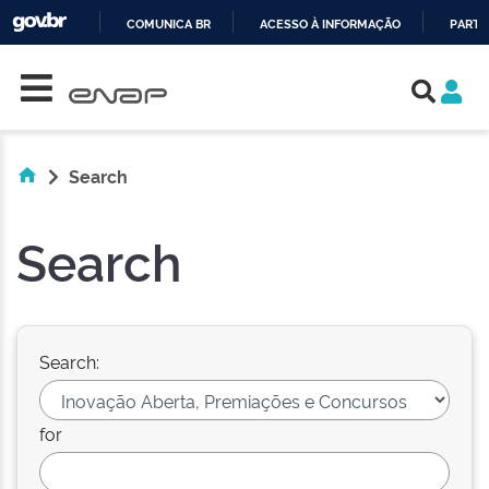
COMUNICA BR
ACESSO À INFORMAÇÃO
PARTI
Skip navigation
IR
PARA
O
CONTEÚDO
Search
Search
Search:
for