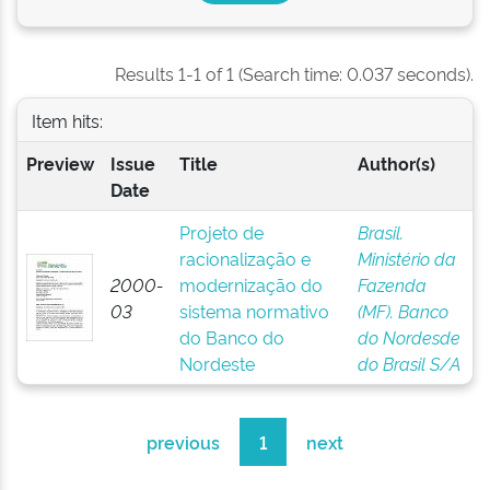
Results 1-1 of 1 (Search time: 0.037 seconds).
Item hits:
Preview
Issue
Title
Author(s)
Date
Projeto de
Brasil.
racionalização e
Ministério da
2000-
modernização do
Fazenda
03
sistema normativo
(MF). Banco
do Banco do
do Nordesde
Nordeste
do Brasil S/A
previous
1
next