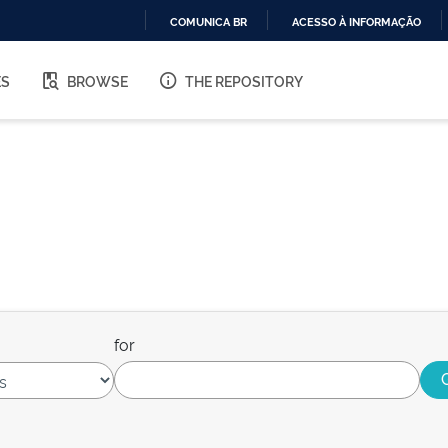
COMUNICA BR
ACESSO À INFORMAÇÃO
IR
PARA
ES
BROWSE
THE REPOSITORY
O
CONTEÚDO
for