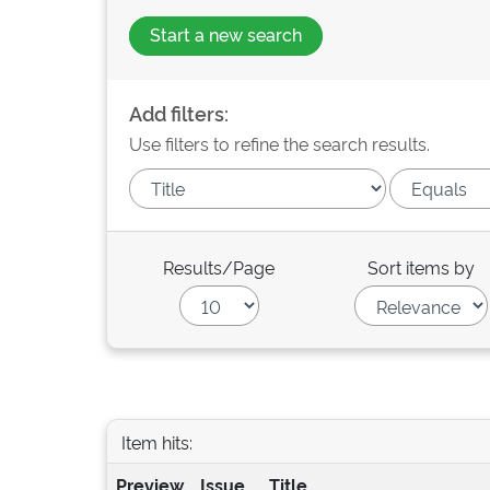
Start a new search
Add filters:
Use filters to refine the search results.
Results/Page
Sort items by
Item hits:
Preview
Issue
Title