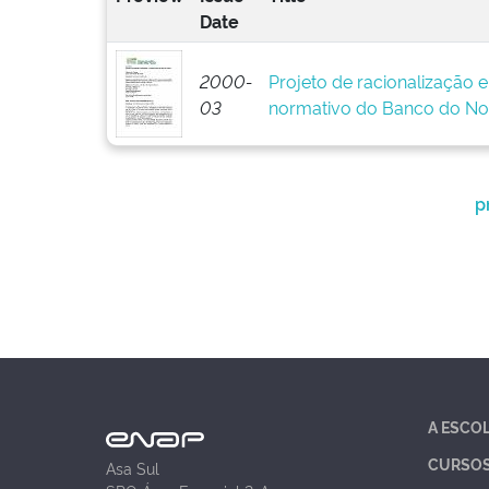
Date
2000-
Projeto de racionalização 
03
normativo do Banco do No
p
A ESCO
CURSO
Asa Sul