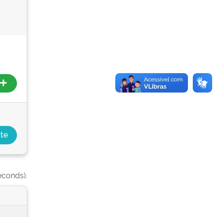
econds).