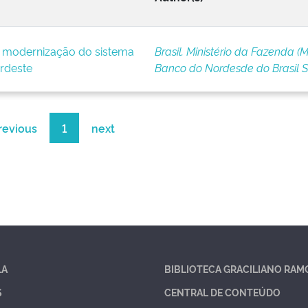
e modernização do sistema
Brasil. Ministério da Fazenda (M
rdeste
Banco do Nordesde do Brasil 
revious
1
next
LA
BIBLIOTECA GRACILIANO RAM
S
CENTRAL DE CONTEÚDO