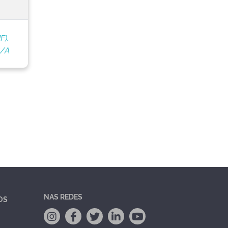
F).
S/A
NAS REDES
OS