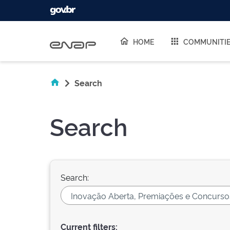
Skip navigation
HOME
COMMUNITI
Search
Search
Search:
Current filters: