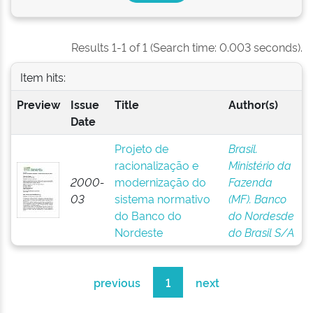
Results 1-1 of 1 (Search time: 0.003 seconds).
Item hits:
Preview
Issue
Title
Author(s)
Date
Projeto de
Brasil.
racionalização e
Ministério da
2000-
modernização do
Fazenda
03
sistema normativo
(MF). Banco
do Banco do
do Nordesde
Nordeste
do Brasil S/A
previous
1
next