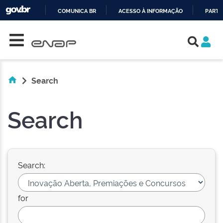
COMUNICA BR
ACESSO À INFORMAÇÃO
PARTI
Skip navigation
IR
PARA
O
CONTEÚDO
Search
Search
Search:
for