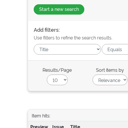
Start a new search
Add filters:
Use filters to refine the search results.
Results/Page
Sort items by
Item hits:
Preview
Issue
Title