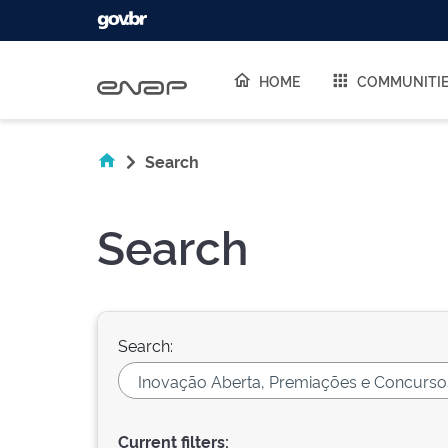
Skip navigation
HOME
COMMUNITI
Search
Search
Search:
Current filters: