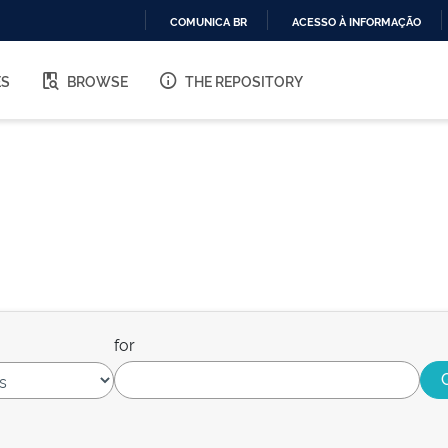
COMUNICA BR
ACESSO À INFORMAÇÃO
IR
PARA
ES
BROWSE
THE REPOSITORY
O
CONTEÚDO
for