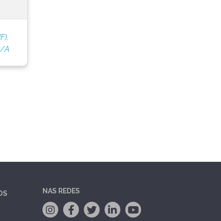
F).
S/A
NAS REDES
OS