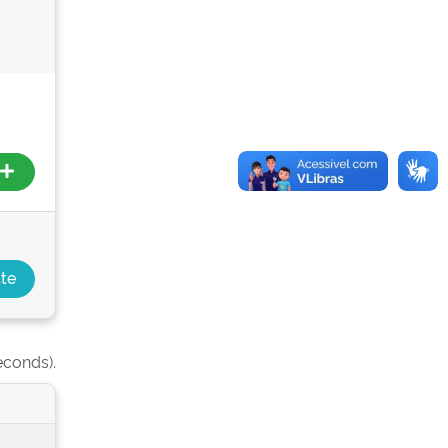
econds).