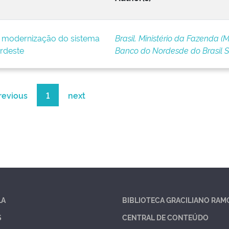
e modernização do sistema
Brasil. Ministério da Fazenda (M
rdeste
Banco do Nordesde do Brasil 
revious
1
next
LA
BIBLIOTECA GRACILIANO RAM
S
CENTRAL DE CONTEÚDO