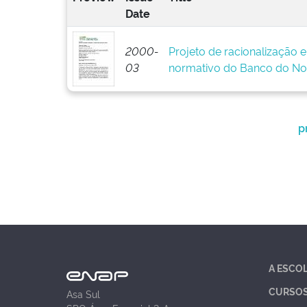
Date
2000-
Projeto de racionalização 
03
normativo do Banco do No
p
A ESCO
CURSO
Asa Sul