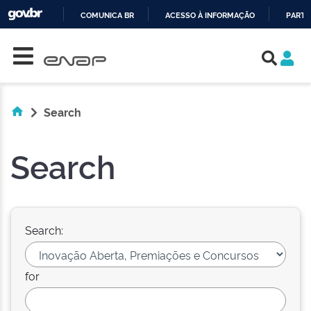
COMUNICA BR
ACESSO À INFORMAÇÃO
PARTI
Skip navigation
IR
PARA
O
CONTEÚDO
Search
Search
Search:
for