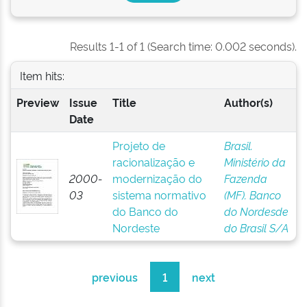
Results 1-1 of 1 (Search time: 0.002 seconds).
Item hits:
Preview
Issue
Title
Author(s)
Date
Projeto de
Brasil.
racionalização e
Ministério da
2000-
modernização do
Fazenda
03
sistema normativo
(MF). Banco
do Banco do
do Nordesde
Nordeste
do Brasil S/A
previous
1
next