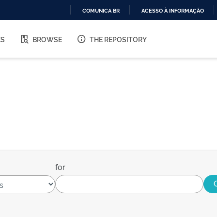
COMUNICA BR
ACESSO À INFORMAÇÃO
IR
PARA
ES
BROWSE
THE REPOSITORY
O
CONTEÚDO
for