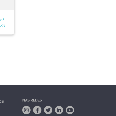
F).
S/A
NAS REDES
OS