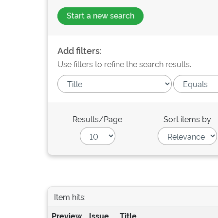
Start a new search
Add filters:
Use filters to refine the search results.
Results/Page
Sort items by
Item hits:
Preview
Issue
Title