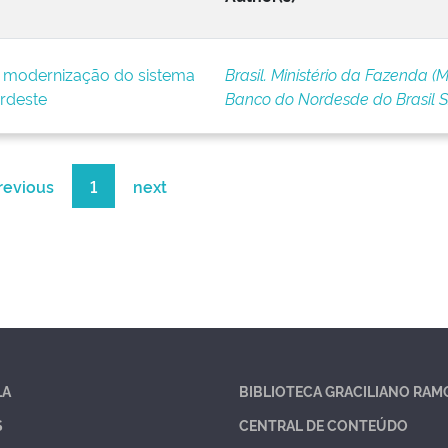
e modernização do sistema
Brasil. Ministério da Fazenda (M
rdeste
Banco do Nordesde do Brasil 
revious
1
next
LA
BIBLIOTECA GRACILIANO RAM
S
CENTRAL DE CONTEÚDO