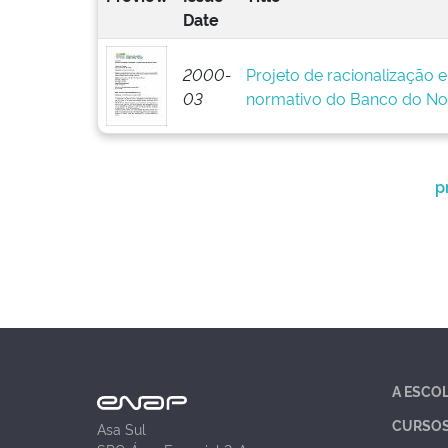
Date
2000-
Projeto de racionalização 
03
normativo do Banco do No
p
A ESCO
CURSO
Asa Sul