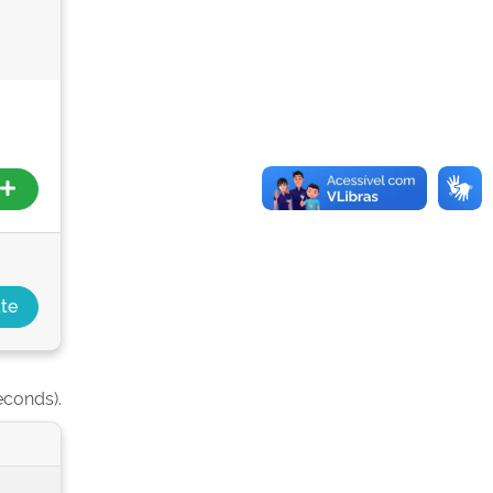
econds).