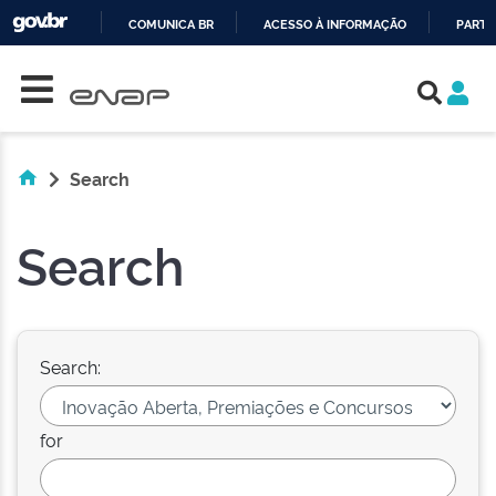
COMUNICA BR
ACESSO À INFORMAÇÃO
PARTI
Skip navigation
IR
PARA
O
CONTEÚDO
Search
Search
Search:
for