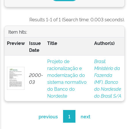
Results 1-1 of 1 (Search time: 0.003 seconds).
Item hits:
Preview
Issue
Title
Author(s)
Date
Projeto de
Brasil.
racionalização e
Ministério da
2000-
modernização do
Fazenda
03
sistema normativo
(MF). Banco
do Banco do
do Nordesde
Nordeste
do Brasil S/A
previous
1
next