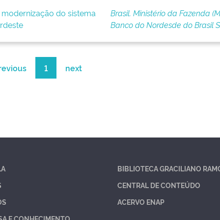
e modernização do sistema
Brasil. Ministério da Fazenda (M
rdeste
Banco do Nordesde do Brasil 
revious
1
next
LA
BIBLIOTECA GRACILIANO RAM
S
CENTRAL DE CONTEÚDO
OS
ACERVO ENAP
SA E CONHECIMENTO