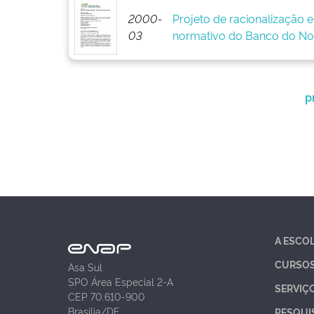
2000-
Projeto de racionalização 
03
normativo do Banco do No
p
A ESCO
CURSO
Asa Sul
SPO Área Especial 2-A
SERVIÇ
CEP 70.610-900
Brasília/DF
PESQUI