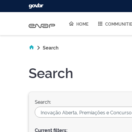
Skip navigation
HOME
COMMUNITI
Search
Search
Search:
Current filters: