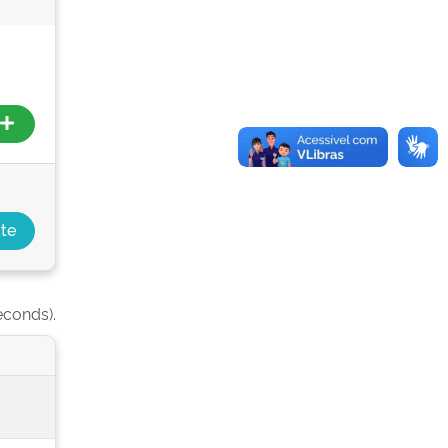
econds).