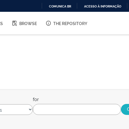
COMUNICA BR
ACESSO À INFORMAÇÃO
IR
PARA
ES
BROWSE
THE REPOSITORY
O
CONTEÚDO
for