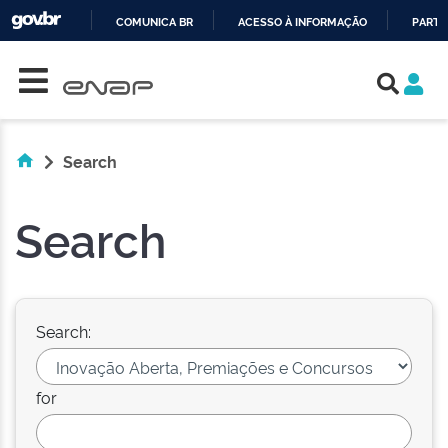
COMUNICA BR
ACESSO À INFORMAÇÃO
PARTI
Skip navigation
IR
PARA
O
CONTEÚDO
Search
Search
Search:
for