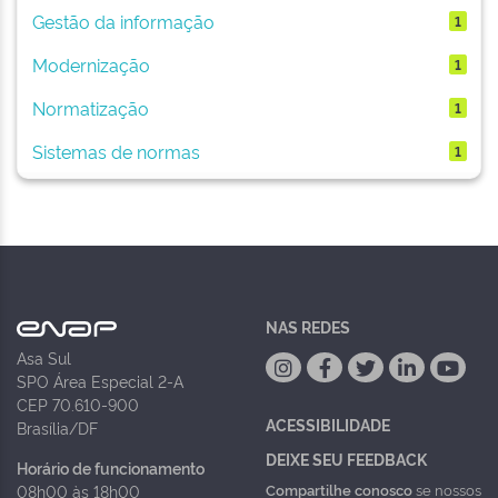
Gestão da informação
1
Modernização
1
Normatização
1
Sistemas de normas
1
NAS REDES
Asa Sul
SPO Área Especial 2-A
CEP 70.610-900
ACESSIBILIDADE
Brasília/DF
DEIXE SEU FEEDBACK
Horário de funcionamento
Compartilhe conosco
se nossos
08h00 às 18h00