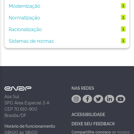
Modernização
1
Normatização
1
Racionalização
1
Sistemas de normas
1
NAS REDES
Asa Sul
SPO Área Especial 2-A
CEP 70.610-900
ACESSIBILIDADE
Brasília/DF
DEIXE SEU FEEDBACK
Horário de funcionamento
Compartilhe conosco
se nossos
08h00 às 18h00