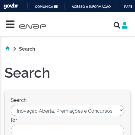
COMUNICA BR
ACESSO À INFORMAÇÃO
PARTI
Skip navigation
IR
PARA
O
CONTEÚDO
Search
Search
Search:
for