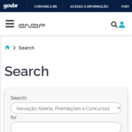
COMUNICA BR
ACESSO À INFORMAÇÃO
PARTI
Skip navigation
IR
PARA
O
CONTEÚDO
Search
Search
Search:
for