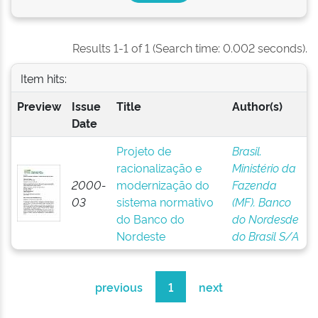
Results 1-1 of 1 (Search time: 0.002 seconds).
Item hits:
Preview
Issue
Title
Author(s)
Date
Projeto de
Brasil.
racionalização e
Ministério da
2000-
modernização do
Fazenda
03
sistema normativo
(MF). Banco
do Banco do
do Nordesde
Nordeste
do Brasil S/A
previous
1
next