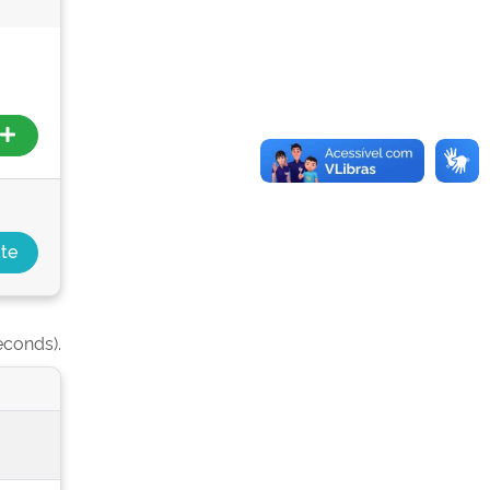
econds).