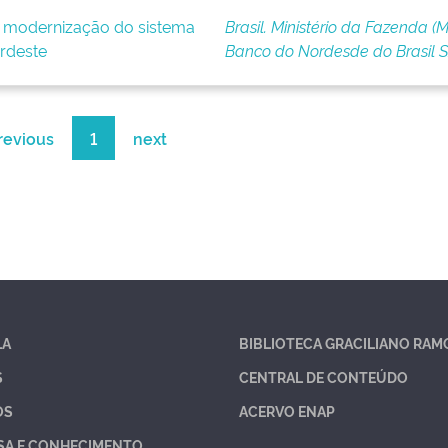
e modernização do sistema
Brasil. Ministério da Fazenda (M
rdeste
Banco do Nordesde do Brasil 
revious
1
next
LA
BIBLIOTECA GRACILIANO RAM
S
CENTRAL DE CONTEÚDO
OS
ACERVO ENAP
SA E CONHECIMENTO