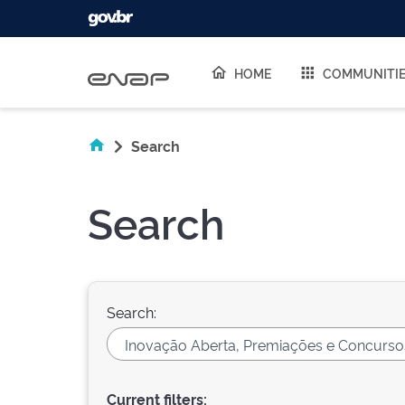
Skip navigation
HOME
COMMUNITI
Search
Search
Search:
Current filters: