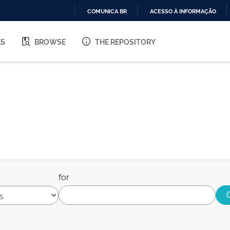
COMUNICA BR
ACESSO À INFORMAÇÃO
IR
PARA
ES
BROWSE
THE REPOSITORY
O
CONTEÚDO
for