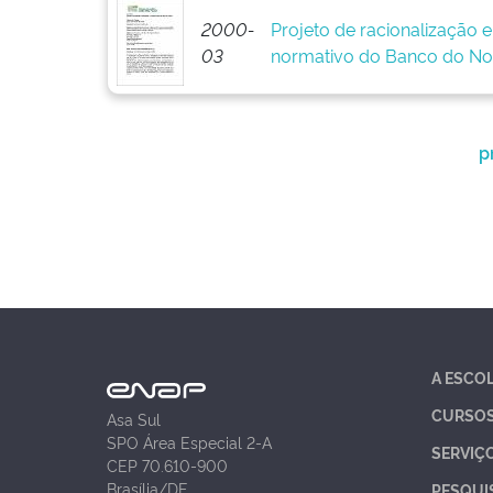
2000-
Projeto de racionalização 
03
normativo do Banco do No
p
A ESCO
CURSO
Asa Sul
SPO Área Especial 2-A
SERVIÇ
CEP 70.610-900
Brasília/DF
PESQUI