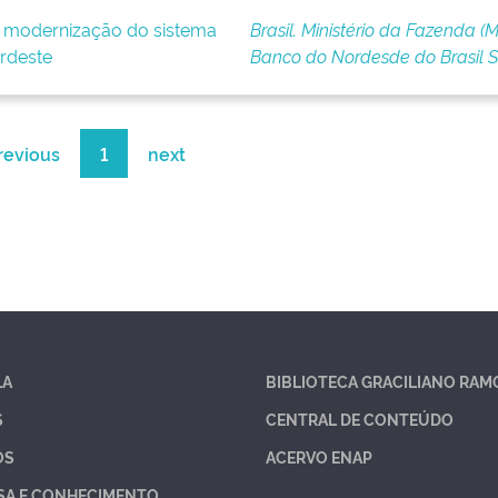
e modernização do sistema
Brasil. Ministério da Fazenda (M
rdeste
Banco do Nordesde do Brasil 
revious
1
next
LA
BIBLIOTECA GRACILIANO RAM
S
CENTRAL DE CONTEÚDO
OS
ACERVO ENAP
SA E CONHECIMENTO