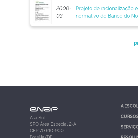
2000-
Projeto de racionalização 
03
normativo do Banco do No
p
A ESCO
CURSO
Asa Sul
SPO Área Especial 2-A
SERVIÇ
CEP 70.610-900
Brasília/DF
PESQUI