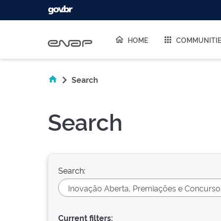
Skip navigation
HOME
COMMUNITI
Search
Search
Search:
Current filters: