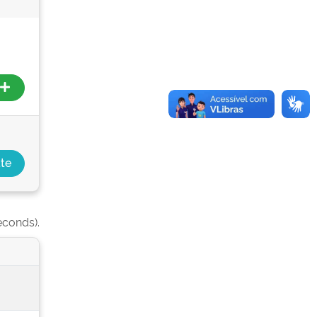
econds).