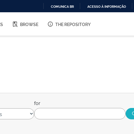
COMUNICA BR
ACESSO À INFORMAÇÃO
IR
PARA
ES
BROWSE
THE REPOSITORY
O
CONTEÚDO
for